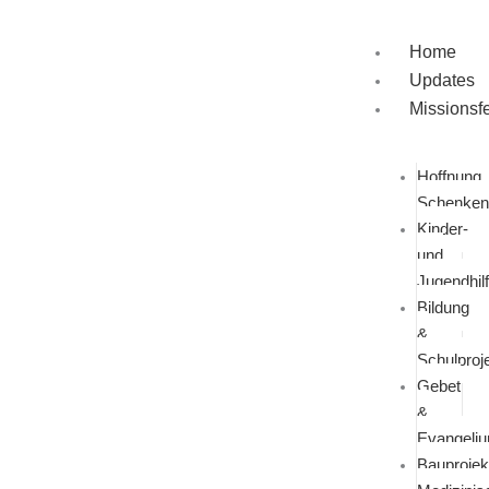
Zum
Inhalt
Home
springen
Updates
Missionsf
Hoffnung
Schenken
Kinder-
und
Jugendhil
Bildung
&
Schulproj
Gebet
&
Evangeli
Bauprojek