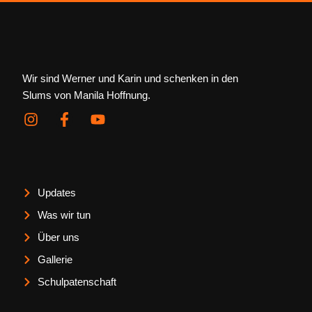
Wir sind Werner und Karin und schenken in den
Slums von Manila Hoffnung.
I
F
Y
n
a
o
s
c
u
t
e
t
a
b
u
g
o
b
Updates
r
o
e
Was wir tun
a
k
m
-
Über uns
f
Gallerie
Schulpatenschaft