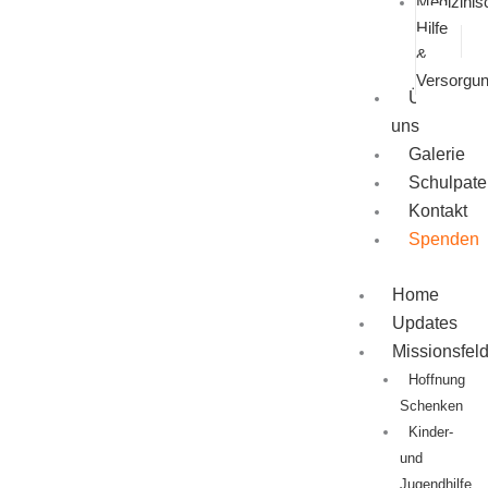
Medizinis
Hilfe
&
Versorgu
Über
uns
Galerie
Schulpate
Kontakt
Spenden
Home
Updates
Missionsfel
Hoffnung
Schenken
Kinder-
und
Jugendhilfe