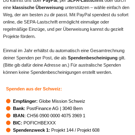
Du kannst uns über
PayPal
, per
SEPA-Lastschrift
oder durch
eine
klassische Überweisung
unterstützen – wähle einfach den
Weg, der am besten zu dir passt. Mit PayPal spendest du sofort
online, die SEPA-Lastschrift ermöglicht einmalige oder
regelmäßige Einzüge, und per Überweisung kannst du gezielt
Projekte fördern.
Einmal im Jahr erhältst du automatisch eine Gesamtrechnung
deiner Spenden per Post, die als
Spendenbescheinigung
gilt.
(Bitte gib dafür deine Adresse an.) Für australische Spenden
können keine Spendenbescheinigungen erstellt werden.
Spenden aus der Schweiz
:
Empfänger:
Globe Mission Schweiz
Bank:
PostFinance AG | 3040 Bern
IBAN:
CH56 0900 0000 4075 3969 1
BIC:
POFICHBEXXX
Spendenzweck 1:
Projekt 144 / Projekt 608