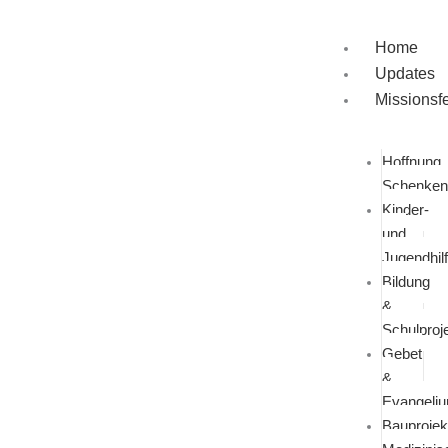
Zum
Inhalt
Home
springen
Updates
Missionsf
Hoffnung
Schenken
Kinder-
und
Jugendhil
Bildung
&
Schulproj
Gebet
&
Evangeli
Bauprojek