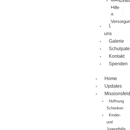
Medizinis
Hilfe
&
Versorgu
Über
uns
Galerie
Schulpate
Kontakt
Spenden
Home
Updates
Missionsfel
Hoffnung
Schenken
Kinder-
und
Jugendhilfe